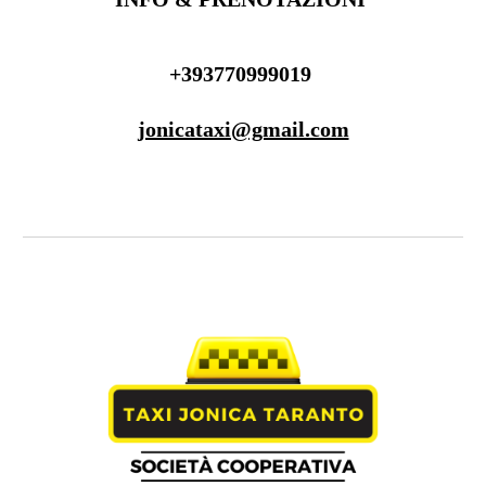
+393770999019
jonicataxi@gmail.com